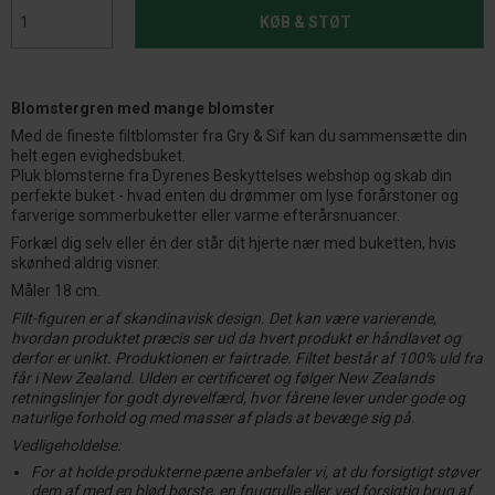
KØB & STØT
Blomstergren med mange blomster
Med de fineste filtblomster fra Gry & Sif kan du sammensætte din
helt egen evighedsbuket.
Pluk blomsterne fra Dyrenes Beskyttelses webshop og skab din
perfekte buket - hvad enten du drømmer om lyse forårstoner og
farverige sommerbuketter eller varme efterårsnuancer.
Forkæl dig selv eller én der står dit hjerte nær med buketten, hvis
skønhed aldrig visner.
Måler 18 cm.
Filt-figuren er af skandinavisk design. Det kan være varierende,
hvordan produktet præcis ser ud da hvert produkt er håndlavet og
derfor er unikt. Produktionen er fairtrade. Filtet består af 100% uld fra
får i New Zealand. Ulden er certificeret og følger New Zealands
retningslinjer for godt dyrevelfærd, hvor fårene lever under gode og
naturlige forhold og med masser af plads at bevæge sig på.
Vedligeholdelse:
For at holde produkterne pæne anbefaler vi, at du forsigtigt støver
dem af med en blød børste, en fnugrulle eller ved forsigtig brug af