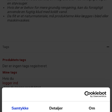
en støvsuger.
Hvis der er behov for mere grundig rengøring, kan du forsigtigt
anvende en fugtig klud med koldt vand.
Da filt er et naturmateriale, må produkterne ikke lægges i blød eller
maskinvaskes.
Tags
Produktets tags
Der er ingen tags registreret.
Mine tags
Hvis du
logger ind
, kan du tagge produktet.
Samtykke
Detaljer
Om