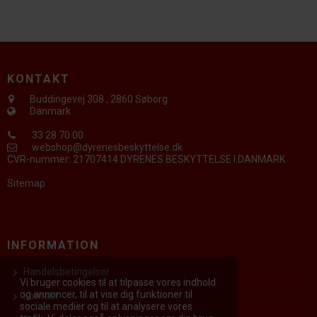
KONTAKT
Buddingevej 308
,
2860 Søborg
Danmark
33 28 70 00
webshop@dyrenesbeskyttelse.dk
CVR-nummer
:
21707414 DYRENES BESKYTTELSE I DANMARK
Sitemap
INFORMATION
Handelsbetingelser
Vi bruger cookies til at tilpasse vores indhold
og annoncer, til at vise dig funktioner til
Kontakt
sociale medier og til at analysere vores