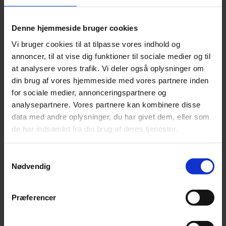
Denne hjemmeside bruger cookies
Vi bruger cookies til at tilpasse vores indhold og
KUNDER DER HAR KØBT DETTE PRODUKT
annoncer, til at vise dig funktioner til sociale medier og til
at analysere vores trafik. Vi deler også oplysninger om
HAR OGSÅ KØBT
din brug af vores hjemmeside med vores partnere inden
for sociale medier, annonceringspartnere og
analysepartnere. Vores partnere kan kombinere disse
data med andre oplysninger, du har givet dem, eller som
de har indsamlet fra din brug af deres tjenester.
S
Nødvendig
a
m
t
Præferencer
y
Én Gry og Sif - Blomsterstilk
k