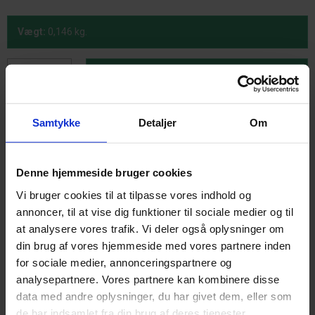
Vægt:
0,146
kg.
KØB & STØT
Samtykke
Detaljer
Om
Lucky er en sød kat, med livlige øjne
Lucky passer perfekt i vindueskarmen eller på reolen, hos alle de
dyreglade.
Denne hjemmeside bruger cookies
Spring Copenhagen er en dansk designvirksomhed, som laver flotte
skandinaviske designs og træfigurer.
Vi bruger cookies til at tilpasse vores indhold og
Lucky måler B6,1 x L10 x H15,9 cm.
annoncer, til at vise dig funktioner til sociale medier og til
Materialer: Eg
at analysere vores trafik. Vi deler også oplysninger om
Andre materialer: Ahorn, plastik og silikone
din brug af vores hjemmeside med vores partnere inden
for sociale medier, annonceringspartnere og
analysepartnere. Vores partnere kan kombinere disse
data med andre oplysninger, du har givet dem, eller som
de har indsamlet fra din brug af deres tjenester.