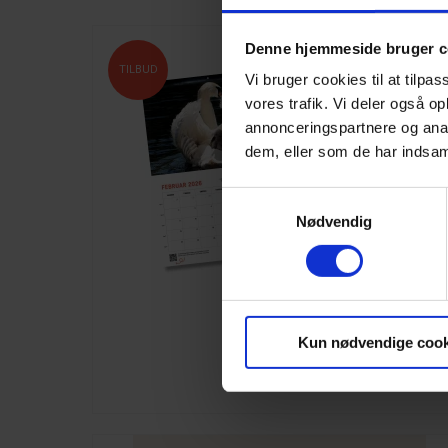
Denne hjemmeside bruger c
TILBUD
Vi bruger cookies til at tilpas
vores trafik. Vi deler også 
annonceringspartnere og anal
dem, eller som de har indsaml
S
Nødvendig
a
m
t
y
k
k
Kun nødvendige cook
e
v
a
l